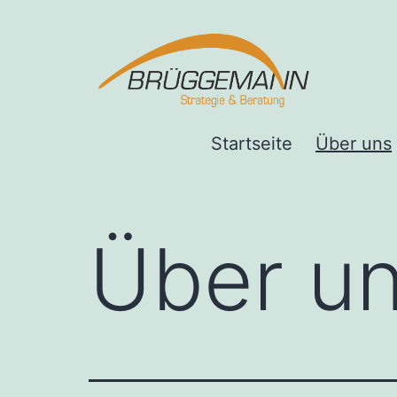
Zum
Inhalt
springen
Strategie
Startseite
Über uns
und
Beratung
Brüggemann
Über u