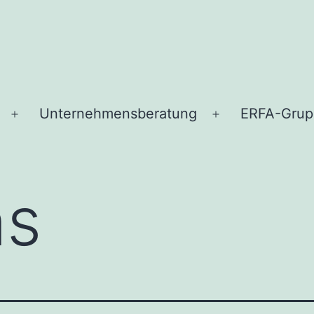
Unternehmensberatung
ERFA-Gru
Menü
Menü
öffnen
öffnen
ns